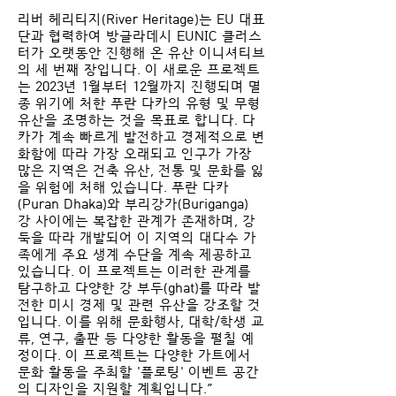
리버 헤리티지(River Heritage)는 EU 대표
단과 협력하여 방글라데시 EUNIC 클러스
터가 오랫동안 진행해 온 유산 이니셔티브
의 세 번째 장입니다. 이 새로운 프로젝트
는 2023년 1월부터 12월까지 진행되며 멸
종 위기에 처한 푸란 다카의 유형 및 무형
유산을 조명하는 것을 목표로 합니다. 다
카가 계속 빠르게 발전하고 경제적으로 변
화함에 따라 가장 오래되고 인구가 가장
많은 지역은 건축 유산, 전통 및 문화를 잃
을 위험에 처해 있습니다. 푸란 다카
(Puran Dhaka)와 부리강가(Buriganga)
강 사이에는 복잡한 관계가 존재하며, 강
둑을 따라 개발되어 이 지역의 대다수 가
족에게 주요 생계 수단을 계속 제공하고
있습니다. 이 프로젝트는 이러한 관계를
탐구하고 다양한 강 부두(ghat)를 따라 발
전한 미시 경제 및 관련 유산을 강조할 것
입니다. 이를 위해 문화행사, 대학/학생 교
류, 연구, 출판 등 다양한 활동을 펼칠 예
정이다. 이 프로젝트는 다양한 가트에서
문화 활동을 주최할 '플로팅' 이벤트 공간
의 디자인을 지원할 계획입니다.”