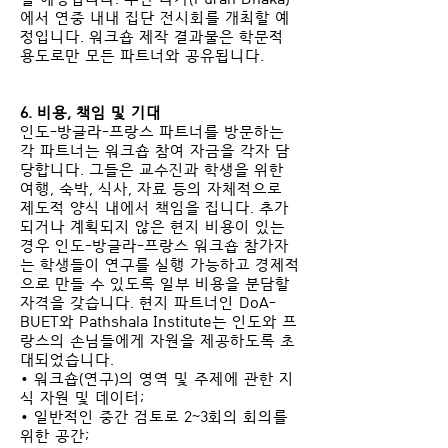
에서 연중 내내 집단 전시회를 개최할 예
정입니다. 워크숍 제작 결과물은 학문적
용도로만 모든 파트너와 공유됩니다.
6. 비용, 책임 및 기대
인도-방글라-프랑스 파트너를 방문하는
각 파트너는 워크숍 참여 자금을 각자 담
당합니다. 그들은 교수진과 학생을 위한
여행, 숙박, 식사, 자료 등의 자체적으로
제도적 양식 내에서 책임을 집니다. 추가
되거나 계획되지 않은 현지 비용이 있는
경우 인도-방글라-프랑스 워크숍 참가자
는 학생들이 연구를 실행 가능하고 경제적
으로 만들 수 있도록 일부 비용을 분담할
자격을 갖습니다. 현지 파트너인 DoA-
BUET와 Pathshala Institute는 인도와 프
랑스의 손님들에게 자원을 제공하도록 초
대되었습니다.
• 워크숍(연구)의 영역 및 주제에 관한 지
식 자원 및 데이터;
• 일반적인 중간 검토로 2~3회의 회의를
위한 공간;