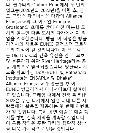
다. 콜카타의 Chitpur Road에서 두 번의
워크숍(2020년과 2022년)을 마친 후, 인
도-프랑스 파트너십은 다카의 Alliance
Française와 그 이사인 François
Grosjean의 초대를 받아 이전 미분할 도
시의 일부인 다른 도시인 다카에서 이 작
업을 계속했습니다. 벵골. 이 작업은 방글
라데시의 새로운 EUNIC 클러스터 프로젝
트의 핵심이 될 것입니다1). 이 프로젝트
는 Old Dhaka의 건축 유산을 연구, 보호
및 보존하기 위한 River Heritage라는 공
동 계획으로 발표되었습니다. 방글라데시
교육 파트너인 DoA-BUET 및 Pathshala
Institute는 ENSAPLV 및 Dhaka의
Alliance Française가 접근한 후 이
EUNIC 방글라데시 이니셔티브에 참여하
고 있습니다. 프레임 내에서 건축 워크샵
2023은 푸란 다카에서 일년 내내 다른 사
람들에게 활동을 제공하는 첫 번째 이벤트
가 될 것입니다. 특히 공연 예술은 예술 행
사를 향한 건축 제작을 계속할 것입니다.
이 공동 작업은 푸란 다카의 집단적 상상
을 더욱 가시적으로 만들 것입니다.