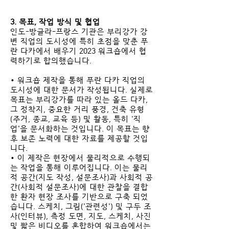
3. 목표, 작업 방식 및 협업
인도-방글라-프랑스 기관은 부리강가 강
변 직업의 도시성에 특히 초점을 맞춘 푸
란 다카에서 배우기 2023 워크숍에서 협
력하기로 합의했습니다.
• 워크숍 제작을 통해 푸란 다카 직업의
도시성에 대한 문서가 작성됩니다. 실제로
목표는 부리강가를 따라 있는 올드 다카,
그 정착지, 중요한 거리 풍경, 건축 유형
(주거, 종교, 교육 등) 및 활동, 특히 '직
업'을 문서화하는 것입니다. 이 목표는 향
후 보존 노력에 대한 자료를 제공할 것입
니다.
• 이 제작은 현장에서 물리적으로 수행되
는 작업을 통해 이루어집니다. 이는 물리
적 공간(지도 작성, 설문조사)과 사회적 공
간(사회적 설문조사)에 대한 관찰을 결합
한 환자 현장 조사를 기반으로 구축 되었
습니다. 스케치, 그림('관련성') 및 구두 조
사(인터뷰), 측정 도면, 지도, 스케치, 사진
및 짧은 비디오를 혼합하여 워크숍에서는