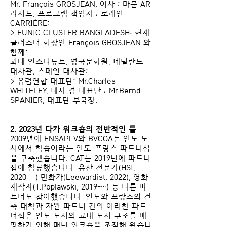
Mr. François GROSJEAN, 이사 ; 마문 AR
라시드, 프로그램 책임자 ; 로레인
CARRIÈRE;
> EUNIC CLUSTER BANGLADESH: 현재
클러스터 회장인 François GROSJEAN 와
함께:
괴테 인스티튜트, 영국문화원, 네덜란드
대사관, 스페인 대사관;
> 유럽연합 대표단: Mr.Charles
WHITELEY, 대사 겸 대표단 ; Mr.Bernd
SPANIER, 대표단 부국장.
2. 2023년 다카 워크숍의 전반적인 틀
2009년에 ENSAPLV와 BVCOA는 인도 도
시에서 학습이라는 인도-프랑스 파트너십
을 구축했습니다. CAT는 2019년에 파트너
십에 합류했습니다. 유산 전문가(HSI,
2020-…) 만화가(Leewardist, 2022), 영화
제작자(T.Poplawski, 2019-…) 등 다른 파
트너도 참여했습니다. 인도와 프랑스의 건
축 대학과 자원 파트너 간의 이러한 파트
너십은 인도 도시의 고대 도시 구조를 매
핑하기 위해 매년 워크숍을 조직해 왔습니