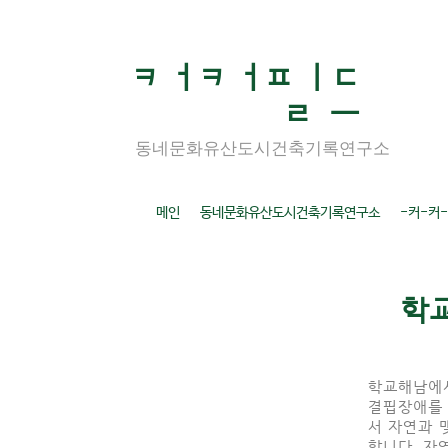
ㅋ ㅓㅋ ㅓㅍ ㅣㄷ
ㄹ ㅡ
동네문화유산도시건축기록연구소
메인
동네문화유산도시건축기록연구소
-커-커-k
학
학교해남에서
결핍장애를
서 자연과 
합니다.
자