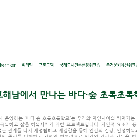
er -ker
벼리말
프로그램
국제도시건축현장워크숍
주거문화유산워크
교해남에서 만나는 바다·숲 초록초록
 운영하는 ‘바다·숲 초록초록학교’는 우리와 자연사이의 커져가는
 극복하고 삶을 회복시키기
위한 프로젝트입니다.
자연적 요소가 
맺는 관계를 다시 재정립하고 재결합을 통해 인간의 건강, 인성회복
연의 원리를 이해하고 자연의 회복력으로 인간의 감각과 지능을 