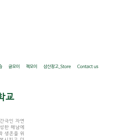
숍
글모이
책모이
삼산창고_Store
Contact us
학교
 간극인 자연
풍성한 해남에
과 생존을 위
회복시키고
더