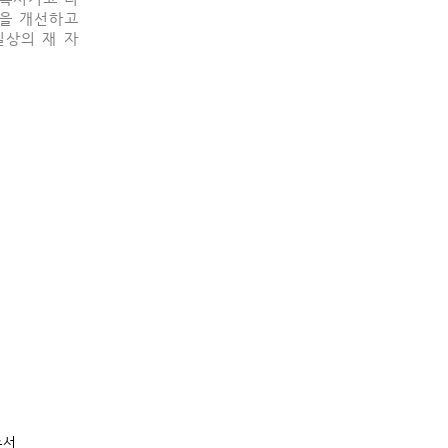
질을 개선하고
일상의 재 자
수서