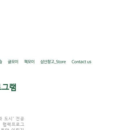
숍
글모이
책모이
삼산창고_Store
Contact us
로그램
 도시’ 전공
의 협력프로그
 동안 이뤄지