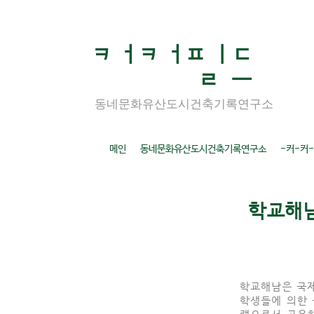
ㅋ ㅓㅋ ㅓㅍ ㅣㄷ
ㄹ ㅡ
동네문화유산도시건축기록연구소
메인
동네문화유산도시건축기록연구소
-커-커-k
학교해남
학교해남은 국제
학생들에 의한
램으로서 고유