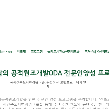
er -ker
벼리말
프로그램
국제도시건축현장워크숍
주거문화유산워크
의 공적원조개발ODA 전문인양성 프
국제건축도시현장워크숍, 문화유산 보행프로그램과 연
계
공적원조개발을 위한 전문인 양성 프로그램을 운영합니다. ‘건축과
 국제건축도시현장워크숍을 통해 수여국인 인도와 공여국인 한국
한 역사와 문화가 고스란히 존재하는 원도심를 단기간의 체류기간