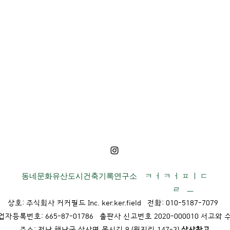
동네문화유산도시건축기록연구소 ㅋ ㅓ ㅋ ㅓ ㅍ ㅣ ㄷ
ㄹ ㅡ
상호: 주식회사 커커필드 Inc. ker.ker.field 전화: 010-5187-7079
업자등록번호: 665-87-01786 출판사 신고번호 2020-000010 서고와 
​주소: 전남 해남군 삼산면 목신길 9 (원진리 147-3)
삼산창고