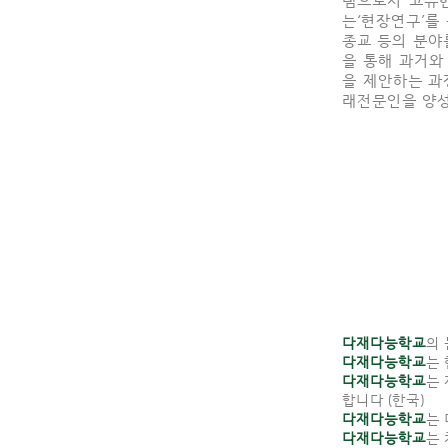
는‘현장연구’를 
종교 등의 분야
을 통해 과거
을 제안하는 과
래전문인을 양
다재다능학교
의 
다재다능학교
는
다재다능학교
는
합니다 (한국)
다재다능학교
는
다재다능학교
는 