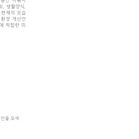
회, 생활양식,
 현재의 모습
거환경 개선안
에 적합한 미
대안을 모색